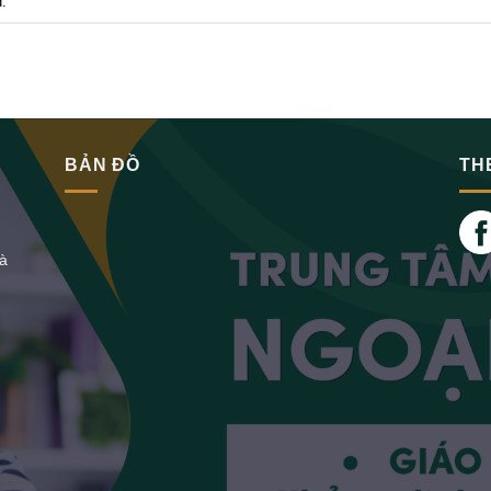
.
BẢN ĐỒ
TH
Hà