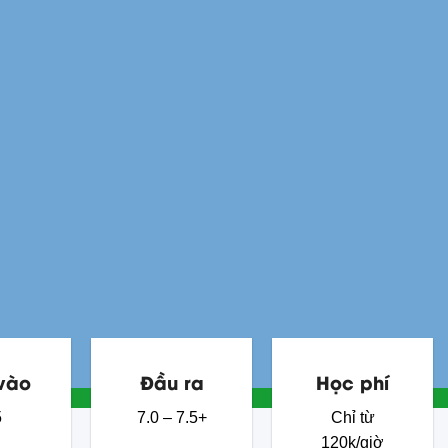
vào
Đầu ra
Học phí
5
7.0 – 7.5+
Chỉ từ
120k/giờ