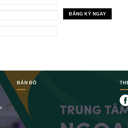
BẢN ĐỒ
TH
Hà