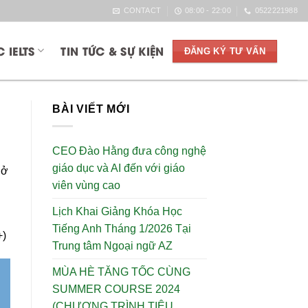
CONTACT
08:00 - 22:00
0522221988
 IELTS
TIN TỨC & SỰ KIỆN
ĐĂNG KÝ TƯ VẤN
BÀI VIẾT MỚI
CEO Đào Hằng đưa công nghệ
giáo dục và AI đến với giáo
 ở
viên vùng cao
Lịch Khai Giảng Khóa Học
Tiếng Anh Tháng 1/2026 Tại
+)
Trung tâm Ngoại ngữ AZ
MÙA HÈ TĂNG TỐC CÙNG
SUMMER COURSE 2024
(CHƯƠNG TRÌNH TIÊU