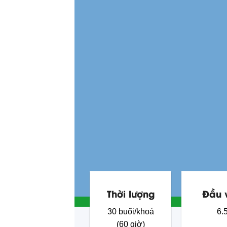
Thời lượng
Đầu 
30 buổi/khoá
6.
(60 giờ)