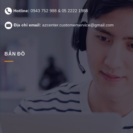
Hotline:
0943 752 988
&
05 2222 1988
Địa chỉ email:
azcenter.customerservice@gmail.com
BẢN ĐỒ