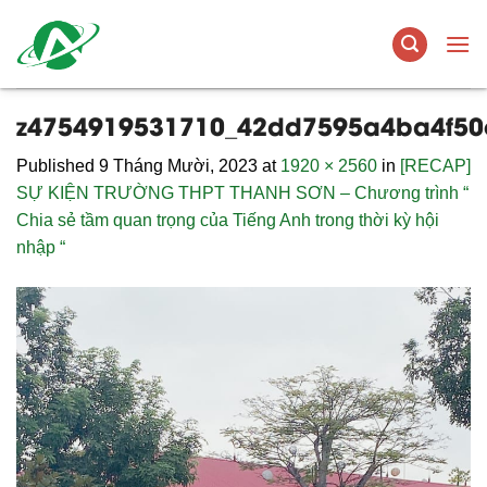
Skip
to
content
z4754919531710_42dd7595a4ba4f50
Published
9 Tháng Mười, 2023
at
1920 × 2560
in
[RECAP]
SỰ KIỆN TRƯỜNG THPT THANH SƠN – Chương trình “
Chia sẻ tầm quan trọng của Tiếng Anh trong thời kỳ hội
nhập “