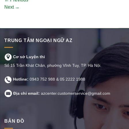
Next
→
TRUNG TÂM NGOẠI NGỮ AZ
Cơ sở Luyện thi
Số 15 Trần Khát Chân, phường Vĩnh Tuy, TP. Hà Nội.
Hotline:
0943 752 988
&
05 2222 1988
Địa chỉ email:
azcenter.customerservice@gmail.com
BẢN ĐỒ