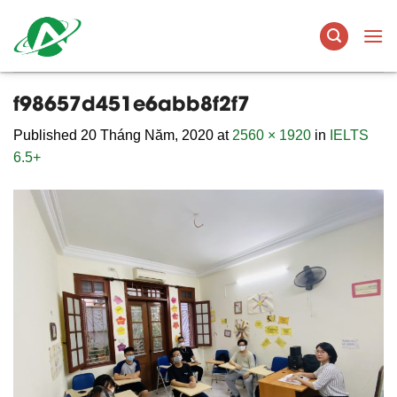
Skip
to
content
f98657d451e6abb8f2f7
Published
20 Tháng Năm, 2020
at
2560 × 1920
in
IELTS
6.5+